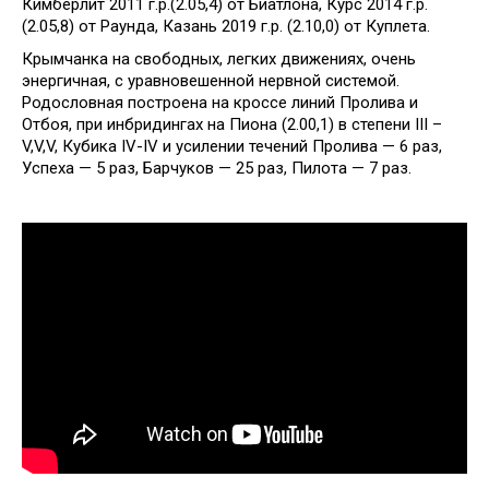
Кимберлит 2011 г.р.(2.05,4) от Биатлона, Курс 2014 г.р.
(2.05,8) от Раунда, Казань 2019 г.р. (2.10,0) от Куплета.
Крымчанка на свободных, легких движениях, очень
энергичная, с уравновешенной нервной системой.
Родословная построена на кроссе линий Пролива и
Отбоя, при инбридингах на Пиона (2.00,1) в степени III –
V,V,V, Кубика IV-IV и усилении течений Пролива — 6 раз,
Успеха — 5 раз, Барчуков — 25 раз, Пилота — 7 раз.