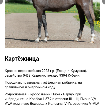
Картёжница
Красно-серая кобыла 2023 г.р. (Елецк – Кумушка),
семейство 0468 Кадетки, гнездо 9394 Кубани.
Породная, правильная, эффектная кобылка, на
правильном и энергичном ходу.
Родословная – кросс линий Пион х Барчук при
инбридинге на Ковбоя 1.57,2 в степени III – III, Пиона V,V-
V,V,V, комплекс Водород х Коломна IV-IV, озорника V-VI,V,